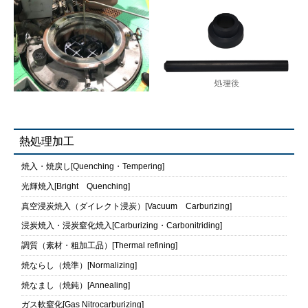
熱処理加工
焼入・焼戻し[Quenching・Tempering]
光輝焼入[Bright Quenching]
真空浸炭焼入（ダイレクト浸炭）[Vacuum Carburizing]
浸炭焼入・浸炭窒化焼入[Carburizing・Carbonitriding]
調質（素材・粗加工品）[Thermal refining]
焼ならし（焼準）[Normalizing]
焼なまし（焼鈍）[Annealing]
ガス軟窒化[Gas Nitrocarburizing]