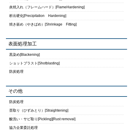
炎焼入れ（フレームハード）[FlameHardening]
析出硬化[Precipitation Hardening]
焼き嵌め（やきばめ）[Shrinkage Fitting]
表面処理加工
黒染め[Blackening]
ショットブラスト[Shotblasting]
防炭処理
その他
防炭処理
歪取り（ひずみとり）[Straightening]
酸洗い・サビ取り[Pickling][Rust removal]
協力企業委託処理