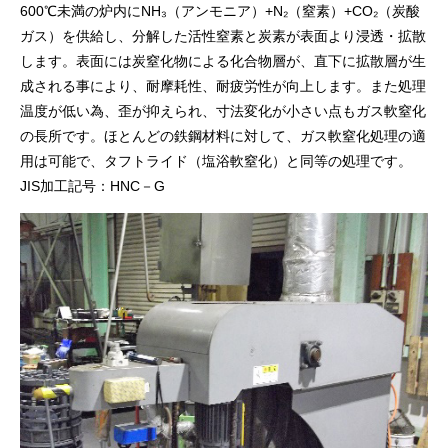
600℃未満の炉内にNH₃（アンモニア）+N₂（窒素）+CO₂（炭酸
ガス）を供給し、分解した活性窒素と炭素が表面より浸透・拡散
します。表面には炭窒化物による化合物層が、直下に拡散層が生
成される事により、耐摩耗性、耐疲労性が向上します。また処理
温度が低い為、歪が抑えられ、寸法変化が小さい点もガス軟窒化
の長所です。ほとんどの鉄鋼材料に対して、ガス軟窒化処理の適
用は可能で、タフトライド（塩浴軟窒化）と同等の処理です。
JIS加工記号：HNC－G