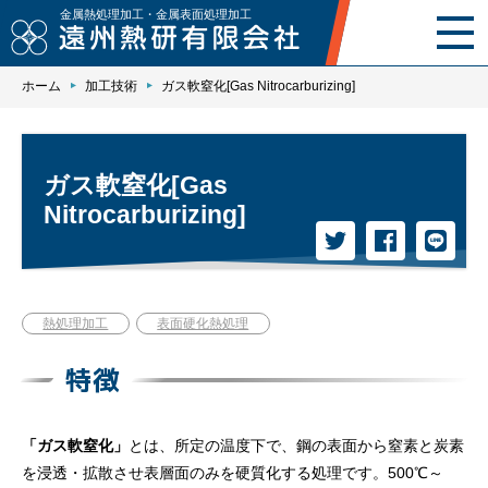
金属熱処理加工・金属表面処理加工
ホーム
加工技術
ガス軟窒化[Gas Nitrocarburizing]
ホーム
事業内容
ガス軟窒化[Gas
加工技術
Nitrocarburizing]
設備紹介
品質保証
熱処理加工
表面硬化熱処理
会社案内
特徴
採用情報
「ガス軟窒化」
とは、所定の温度下で、鋼の表面から窒素と炭素
を浸透・拡散させ表層面のみを硬質化する処理です。500℃～