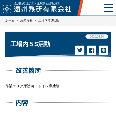
金属熱処理加工・金属表面処理加工
ホーム
お知らせ
工場内５S活動
ホーム
事業内容
2020.05.20
工場内５S活動
加工技術
設備紹介
改善箇所
品質保証
作業エリア床塗装・トイレ床塗装
会社案内
採用情報
内容